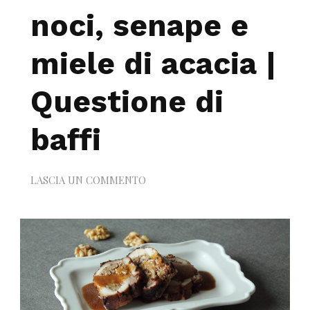
noci, senape e
miele di acacia |
Questione di
baffi
SU
LASCIA UN COMMENTO
ROLLÈ
DI
POLLO
ALLA
MENTA
CON
NOCI,
SENAPE
E