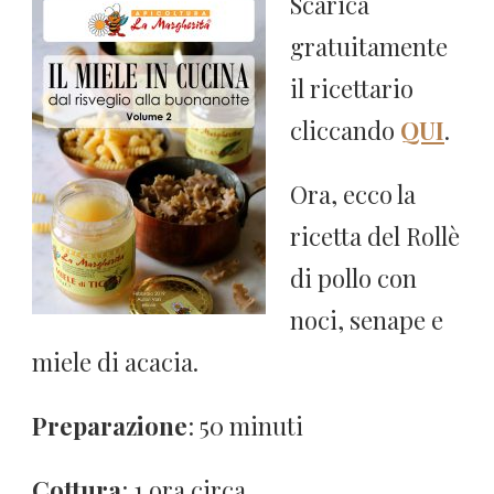
Scarica
gratuitamente
il ricettario
cliccando
QUI
.
Ora, ecco la
ricetta del Rollè
di pollo con
noci, senape e
miele di acacia.
Preparazione
: 50 minuti
Cottura
: 1 ora circa