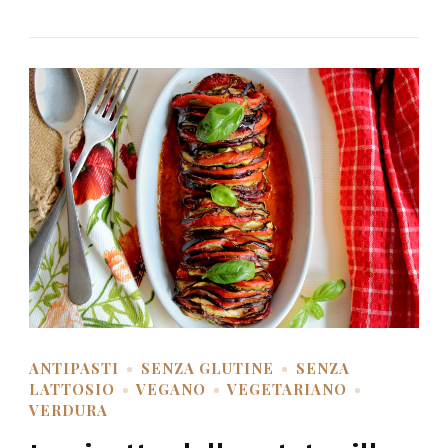
ANTIPASTI
SENZA GLUTINE
SENZA
LATTOSIO
VEGANO
VEGETARIANO
VERDURA