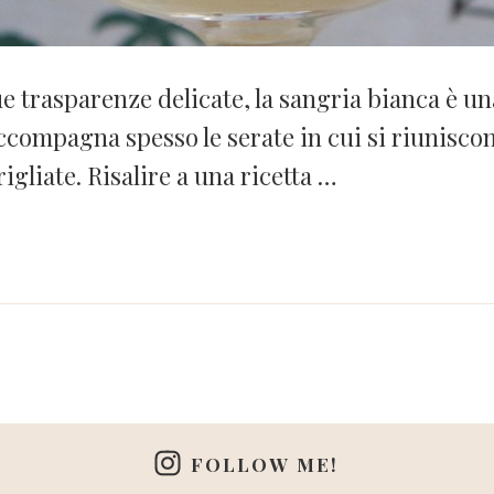
e trasparenze delicate, la sangria bianca è un
 accompagna spesso le serate in cui si riunisco
rigliate. Risalire a una ricetta …
FOLLOW ME!