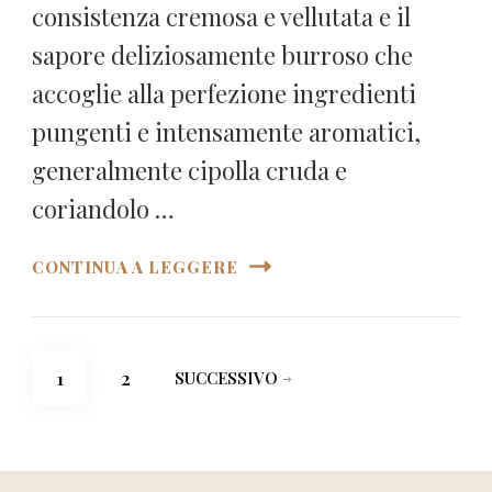
consistenza cremosa e vellutata e il
sapore deliziosamente burroso che
accoglie alla perfezione ingredienti
pungenti e intensamente aromatici,
generalmente cipolla cruda e
coriandolo …
CONTINUA A LEGGERE
Paginazione
PAGINA
PAGINA
1
2
SUCCESSIVO
degli
articoli