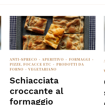
ANTI-SPRECO
APERITIVO
FORMAGGI
PIZZE, FOCACCE ETC
PRODOTTI DA
FORNO
VEGETARIANO
Schiacciata
croccante al
formaggio