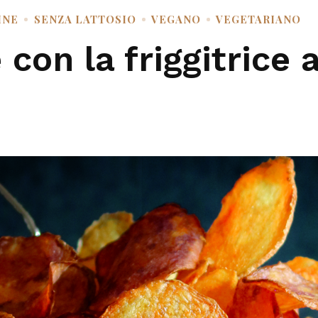
INE
SENZA LATTOSIO
VEGANO
VEGETARIANO
 con la friggitrice 