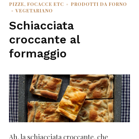
PIZZE, FOCACCE ETC
PRODOTTI DA FORNO
VEGETARIANO
Schiacciata
croccante al
formaggio
Ah, la schiacciata croccante, che