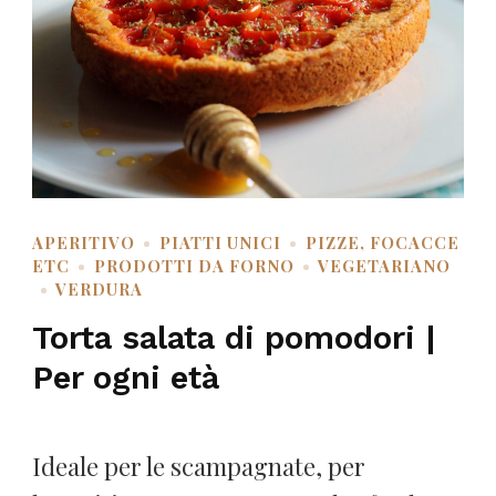
APERITIVO
PIATTI UNICI
PIZZE, FOCACCE
ETC
PRODOTTI DA FORNO
VEGETARIANO
VERDURA
Torta salata di pomodori |
Per ogni età
Ideale per le scampagnate, per