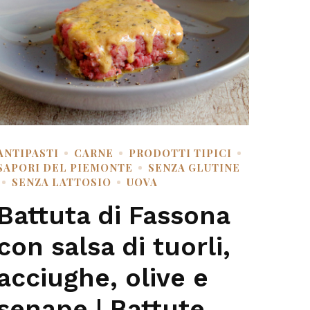
ANTIPASTI
CARNE
PRODOTTI TIPICI
SAPORI DEL PIEMONTE
SENZA GLUTINE
SENZA LATTOSIO
UOVA
Battuta di Fassona
con salsa di tuorli,
acciughe, olive e
senape | Battute