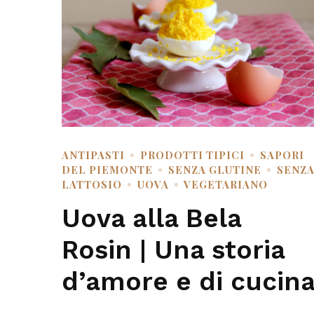
ANTIPASTI
PRODOTTI TIPICI
SAPORI
DEL PIEMONTE
SENZA GLUTINE
SENZ
LATTOSIO
UOVA
VEGETARIANO
Uova alla Bela
Rosin | Una storia
d’amore e di cucin