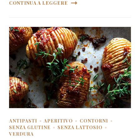
CONTINUA A LEGGERE
ANTIPASTI
APERITIVO
CONTORNI
SENZA GLUTINE
SENZA LATTOSIO
VERDURA