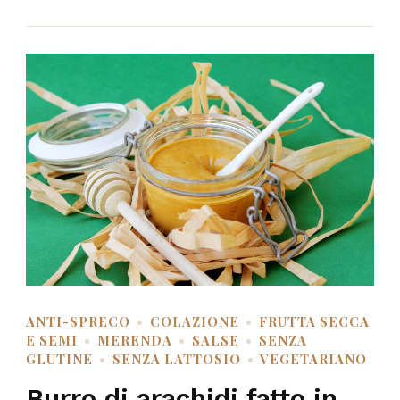
ANTI-SPRECO
COLAZIONE
FRUTTA SECCA
E SEMI
MERENDA
SALSE
SENZA
GLUTINE
SENZA LATTOSIO
VEGETARIANO
Burro di arachidi fatto in