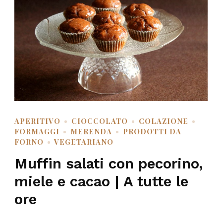
APERITIVO
CIOCCOLATO
COLAZIONE
FORMAGGI
MERENDA
PRODOTTI DA
FORNO
VEGETARIANO
Muffin salati con pecorino,
miele e cacao | A tutte le
ore