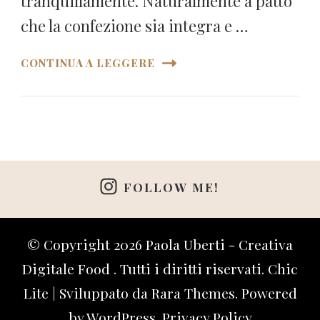
tranquillamente. Naturalmente a patto
che la confezione sia integra e …
CONTINUA A LEGGERE
FOLLOW ME!
© Copyright 2026
Paola Uberti - Creativa
Digitale Food
. Tutti i diritti riservati. Chic
Lite | Sviluppato da
Rara Themes
. Powered
by
WordPress
.
Privacy Policy